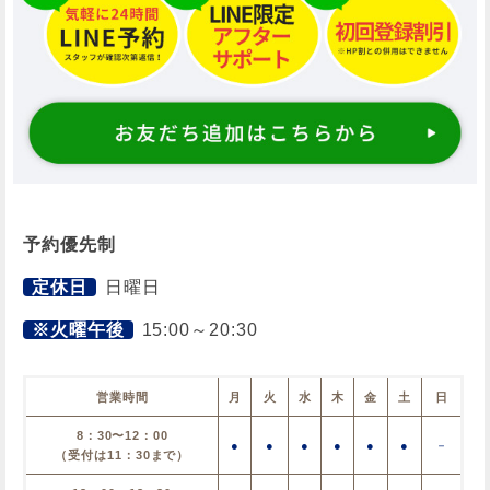
予約優先制
定休日
日曜日
※火曜午後
15:00～20:30
営業時間
月
火
水
木
金
土
日
8：30〜12：00
●
●
●
●
●
●
－
（受付は11：30まで）