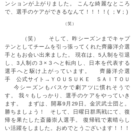
ンションが上がりました。 こんな綺麗なところ
で、選手のケアができるなんて！！！！( ；∀；)
（笑）
（笑） そして、昨シーズンまでキャプ
テンとしてチームを引っ張ってくれた齊藤洋介選
手ともお会い出来ました。 現在は、5人制を引退
し、3人制の３×３へと転向し、日本を代表する
選手へと駆け上がっています。
齊藤洋介選
手 公式サイト→
ＹＯＵＳＵＫＥ ＳＡＩＴＯＵ
今シーズンもバスケで劇アツに慣れそうで
す。 我々もしっかり、選手のケアをやっていき
ます。 まずは、開幕9月29日。金沢武士団と。
勝ちましょう！ そして、日曜日群馬戦にて、復
帰を果たした斎藤崇人選手。 復帰戦で素晴らし
い活躍をしました。おめでとうございます！！！