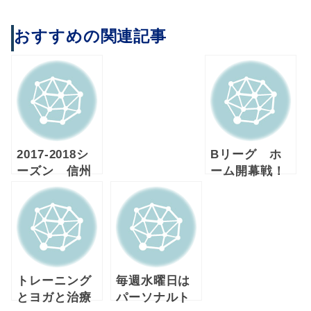
おすすめの関連記事
2017-2018シ
Bリーグ ホ
ーズン 信州
ーム開幕戦！
ブレイブウォ
信州ブレイブ
リアーズ
ウォリアー
ズ ことぶき
アリーナ千
曲 古田整体
院
トレーニング
毎週水曜日は
とヨガと治療
パーソナルト