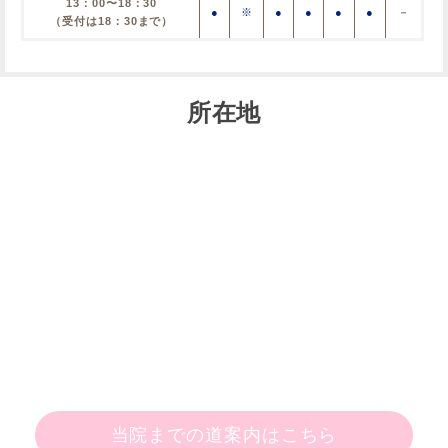
13：00〜18：30
●
※
●
●
●
●
－
（受付は18：30まで）
所在地
当院までの道案内はこちら