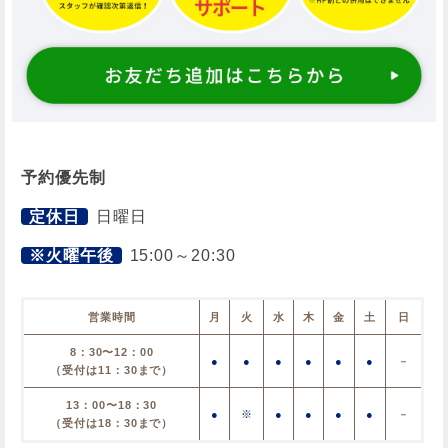
予約優先制
定休日
日曜日
※火曜午後
15:00～20:30
営業時間
月
火
水
木
金
土
日
8：30〜12：00
●
●
●
●
●
●
－
（受付は11：30まで）
13：00〜18：30
●
※
●
●
●
●
－
（受付は18：30まで）