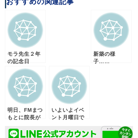
おすすめの関連記事
モラ先生２年
新築の様
の記念日
子……
明日、FMまつ
いよいよイベ
もとに院長が
ント月曜日で
出演します！
ーす！