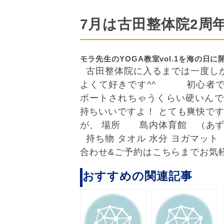
7月は古田整体院2周
モラ先生のYOGA教室vol.1を海の日
古田整体院に入るまでは一度しか
よくて好きです^^
初心者でも
ポートされちゃうくらい硬いんで
持ちいいですよ！ とても爽快で
が、 場所 島内体育館 （あずさ運
持ち物 タオル 水分 ヨガマッ
合わせ&ご予約はこちらまでお
おすすめの関連記事