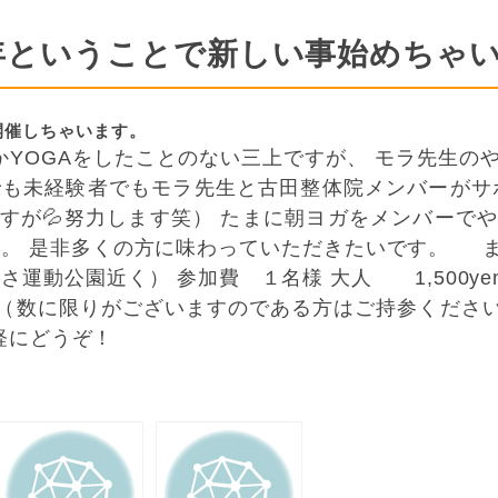
年ということで新しい事始めちゃ
に開催しちゃいます。
YOGAをしたことのない三上ですが、 モラ先生の
未経験者でもモラ先生と古田整体院メンバーがサポ
すが💦努力します笑） たまに朝ヨガをメンバーで
す。 是非多くの方に味わっていただきたいです。 
動公園近く） 参加費 １名様 大人 1,500yen 中
ト （数に限りがございますのである方はご持参くださ
気軽にどうぞ！