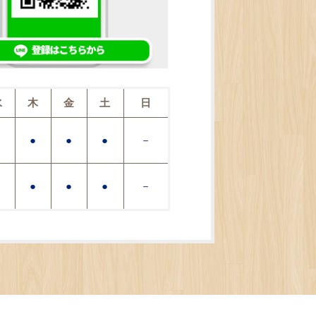
水
木
金
土
日
●
●
●
●
－
●
●
●
●
－