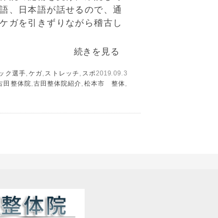
英語、日本語が話せるので、通
のケガを引きずりながら稽古し
続きを見る
ック選手
,
ケガ
,
ストレッチ
,
スポ
2019.09.3
古田整体院
,
古田整体院紹介
,
松本市 整体
,