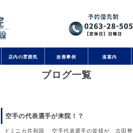
店内の雰囲気
改善事例
道案内
ブログ一覧
空手の代表選手が来院！？
ドミニカ共和国 空手代表選手の皆様が、古田整