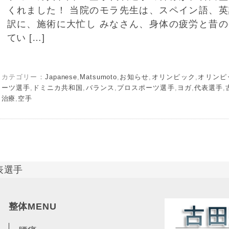
くれました！ 当院のモラ先生は、スペイン語、
訳に、施術に大忙し みなさん、身体の疲労と昔
てい […]
カテゴリー：
Japanese
,
Matsumoto
,
お知らせ
,
オリンピック
,
オリンピ
ーツ選手
,
ドミニカ共和国
,
バランス
,
プロスポーツ選手
,
ヨガ
,
代表選手
,
治療
,
空手
表選手
整体MENU