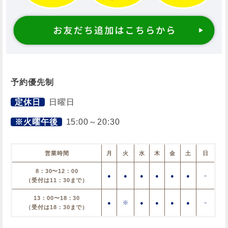
予約優先制
定休日
日曜日
※火曜午後
15:00～20:30
営業時間
月
火
水
木
金
土
日
8：30〜12：00
●
●
●
●
●
●
－
（受付は11：30まで）
13：00〜18：30
●
※
●
●
●
●
－
（受付は18：30まで）