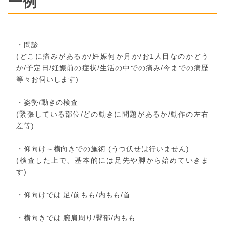
一例
・問診
(どこに痛みがあるか/妊娠何か月か/お1人目なのかどう
か/予定日/妊娠前の症状/生活の中での痛み/今までの病歴
等々お伺いします)
・姿勢/動きの検査
(緊張している部位/どの動きに問題があるか/動作の左右
差等)
・仰向け～横向きでの施術 (うつ伏せは行いません)
(検査した上で、基本的には足先や脚から始めていきま
す)
・仰向けでは 足/前もも/内もも/首
・横向きでは 腕肩周り/臀部/内もも