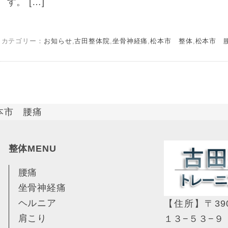
す。 […]
カテゴリー：
お知らせ
,
古田整体院
,
坐骨神経痛
,
松本市 整体
,
松本市 
本市 腰痛
整体MENU
腰痛
坐骨神経痛
ヘルニア
【住所】〒39
肩こり
１３−５３−９