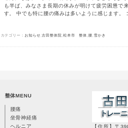
も半ば、みなさま長期の休みが明けて疲労困憊で
す。 中でも特に腰の痛みは多いように感じます。 ゴ
カテゴリー：
お知らせ
,
古田整体院
,
松本市 整体
,
腰
,
雪かき
整体MENU
腰痛
坐骨神経痛
ヘルニア
【住所】〒39