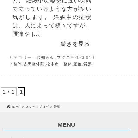
と、 妊娠中の姿勢に近い状態
で立っているような方が多い
気がします。 妊娠中の症状
は、人によって様々ですが、
腰痛や […]
続きを見る
カテゴリー：
お知らせ
,
マタニテ
2023.04.1
ィ整体
,
古田整体院
,
松本市 整体
,
産後
,
骨盤
1 / 1
1
HOME
>
スタッフブログ
> 骨盤
MENU